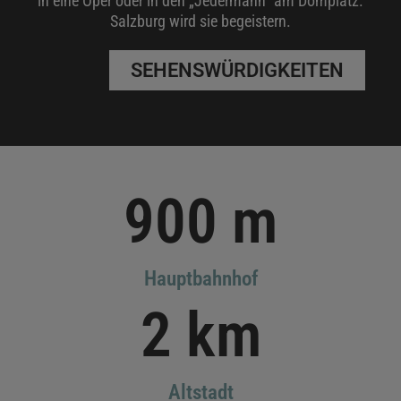
in eine Oper oder in den „Jedermann“ am Domplatz.
Salzburg wird sie begeistern.
SEHENSWÜRDIGKEITEN
900
 m
Hauptbahnhof
2
 km
Altstadt